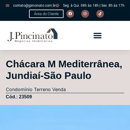
contato@jpincinato.com.br
Seg. à Qui. 08h às 18h | Sex. 8h às 17h
Área do Cliente
Chácara M Mediterrânea,
Jundiaí-São Paulo
Condomínio
Terreno
Venda
Cód.: 23509