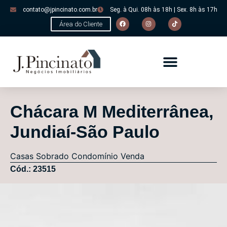
contato@jpincinato.com.br
Seg. à Qui. 08h às 18h | Sex. 8h às 17h
Área do Cliente
Chácara M Mediterrânea,
Jundiaí-São Paulo
Casas
Sobrado Condomínio
Venda
Cód.: 23515