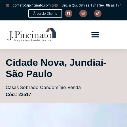
contato@jpincinato.com.br
Seg. à Qui. 08h às 18h | Sex. 8h às 17h
Área do Cliente
Cidade Nova, Jundiaí-
São Paulo
Casas
Sobrado Condomínio
Venda
Cód.: 23517