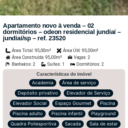
Apartamento novo à venda – 02
dormitórios – odeon residencial jundiaí –
jundiaí/sp – ref. 23520
Área Total: 95,00m²
Área Útil: 95,00m²
Área Construída: 95,00m²
Vagas: 2
Banheiros: 2
Suítes: 1
Dormitórios: 2
Características do imóvel
Academia
Área de serviço
Depósito privativo
Elevador de Serviço
Elevador Social
Espaço Gourmet
Piscina
Piscina adulto
Piscina infantil
Playground
Quadra Poliesportiva
Sacada
Sala de estar