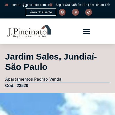
contato@jpincinato.com.br
Seg. à Qui. 08h às 18h | Sex. 8h às 17h
Área do Cliente
Jardim Sales, Jundiaí-
São Paulo
Apartamentos
Padrão
Venda
Cód.: 23520