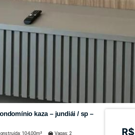
ndomínio kaza – jundiái / sp –
R$
onstruída: 104,00m²
Vagas: 2