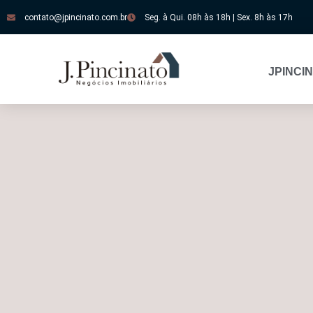
contato@jpincinato.com.br
Seg. à Qui. 08h às 18h | Sex. 8h às 17h
JPINCI