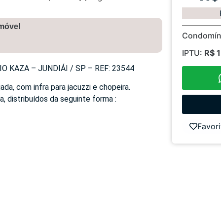
imóvel
Condomín
IPTU:
R$ 
KAZA – JUNDIÁI / SP – REF: 23544
jada, com infra para jacuzzi e chopeira.
 distribuídos da seguinte forma :
Favori