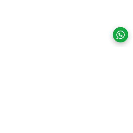
COM CREDIBILIDADE
E EXPERTISE,
CONECTANDO
CLIENTES AOS
IMÓVEIS DOS SEUS
SONHOS!
VENHA CONHECER O SEU FUTURO LAR!