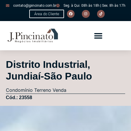
contato@jpincinato.com.br
Seg. à Qui. 08h às 18h | Sex. 8h às 17h
Área do Cliente
Distrito Industrial,
Jundiaí-São Paulo
Condomínio
Terreno
Venda
Cód.: 23558