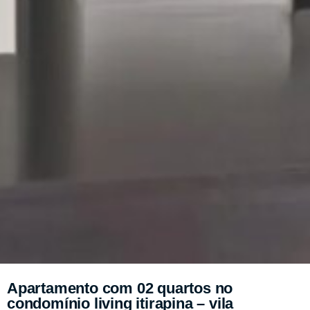
Apartamento com 02 quartos no
condomínio living itirapina – vila