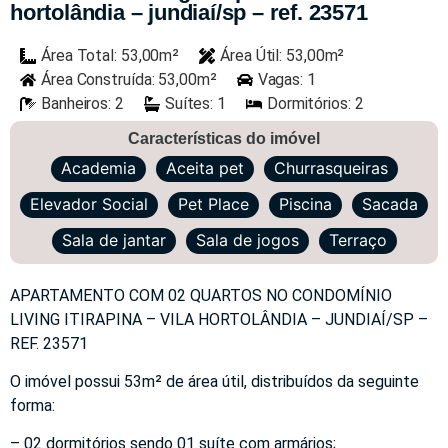
hortolândia – jundiaí/sp – ref. 23571
Área Total: 53,00m²
Área Útil: 53,00m²
Área Construída: 53,00m²
Vagas: 1
Banheiros: 2
Suítes: 1
Dormitórios: 2
Características do imóvel
Academia
Aceita pet
Churrasqueiras
Elevador Social
Pet Place
Piscina
Sacada
Sala de jantar
Sala de jogos
Terraço
APARTAMENTO COM 02 QUARTOS NO CONDOMÍNIO
LIVING ITIRAPINA – VILA HORTOLÂNDIA – JUNDIAÍ/SP –
REF. 23571
O imóvel possui 53m² de área útil, distribuídos da seguinte
forma:
– 02 dormitórios sendo 01 suíte com armários;