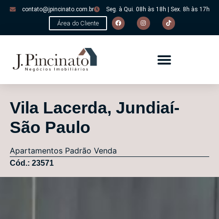
contato@jpincinato.com.br
Seg. à Qui. 08h às 18h | Sex. 8h às 17h
Área do Cliente
Vila Lacerda, Jundiaí-
São Paulo
Apartamentos
Padrão
Venda
Cód.: 23571