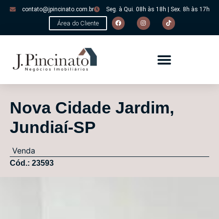
contato@jpincinato.com.br
Seg. à Qui. 08h às 18h | Sex. 8h às 17h
Área do Cliente
Nova Cidade Jardim,
Jundiaí-SP
Venda
Cód.: 23593