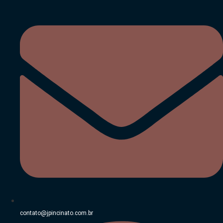
Ir
para
o
conteúdo
contato@jpincinato.com.br