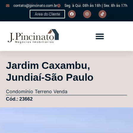
contato@jpincinato.com.br
Seg. à Qui. 08h às 18h | Sex. 8h às 17h
Área do Cliente
Jardim Caxambu,
Jundiaí-São Paulo
Condomínio
Terreno
Venda
Cód.: 23662