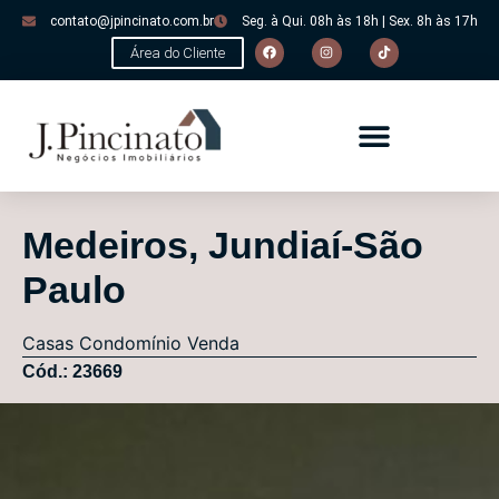
contato@jpincinato.com.br
Seg. à Qui. 08h às 18h | Sex. 8h às 17h
Área do Cliente
Medeiros, Jundiaí-São
Paulo
Casas
Condomínio
Venda
Cód.: 23669