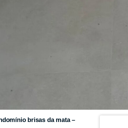
ndomínio brisas da mata –