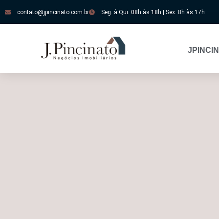
contato@jpincinato.com.br
Seg. à Qui. 08h às 18h | Sex. 8h às 17h
JPINCI