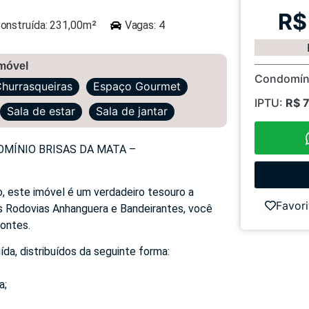
R$
onstruída: 231,00m²
Vagas: 4
imóvel
Condomín
hurrasqueiras
Espaço Gourmet
IPTU:
R$ 
Sala de estar
Sala de jantar
MÍNIO BRISAS DA MATA –
, este imóvel é um verdadeiro tesouro a
Favori
s Rodovias Anhanguera e Bandeirantes, você
zontes.
a, distribuídos da seguinte forma:
a;