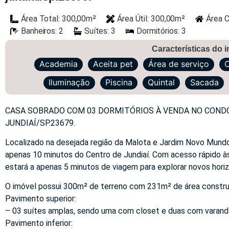
Área Total: 300,00m²
Área Útil: 300,00m²
Área C
Banheiros: 2
Suítes: 3
Dormitórios: 3
Características do 
Academia
Aceita pet
Área de serviço
C
Iluminação
Piscina
Quintal
Sacada
CASA SOBRADO COM 03 DORMITÓRIOS À VENDA NO CONDO
JUNDIAÍ/SP.23679.
Localizado na desejada região da Malota e Jardim Novo Mundo
apenas 10 minutos do Centro de Jundiaí. Com acesso rápido à
estará a apenas 5 minutos de viagem para explorar novos hori
O imóvel possui 300m² de terreno com 231m² de área construíd
Pavimento superior:
– 03 suítes amplas, sendo uma com closet e duas com varand
Pavimento inferior: