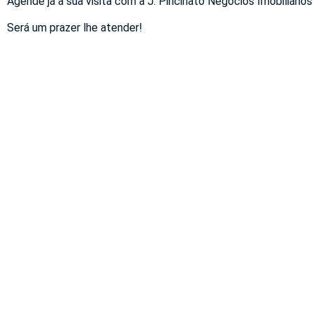
Agende já a sua visita com a J. Pincinato Negócios Imobiliários
Será um prazer lhe atender!