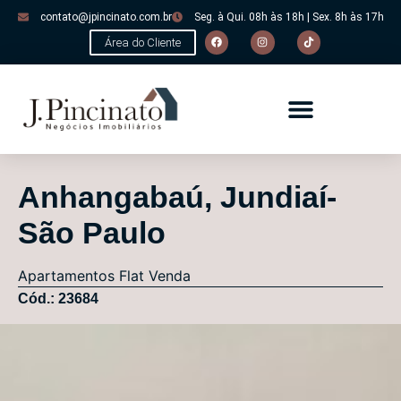
contato@jpincinato.com.br
Seg. à Qui. 08h às 18h | Sex. 8h às 17h
Área do Cliente
Anhangabaú, Jundiaí-
São Paulo
Apartamentos
Flat
Venda
Cód.: 23684