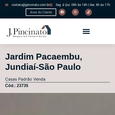
contato@jpincinato.com.br
Seg. à Qui. 08h às 18h | Sex. 8h às 17h
Área do Cliente
Jardim Pacaembu,
Jundiaí-São Paulo
Casas
Padrão
Venda
Cód.: 23735