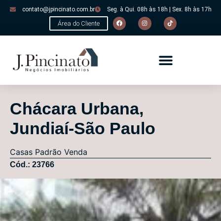
contato@jpincinato.com.br
Seg. à Qui. 08h às 18h | Sex. 8h às 17h
Área do Cliente
Chácara Urbana,
Jundiaí-São Paulo
Casas
Padrão
Venda
Cód.: 23766