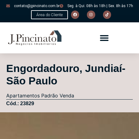
contato@jpincinato.com.br
Seg. à Qui. 08h às 18h | Sex. 8h às 17h
Área do Cliente
Engordadouro, Jundiaí-
São Paulo
Apartamentos
Padrão
Venda
Cód.: 23829