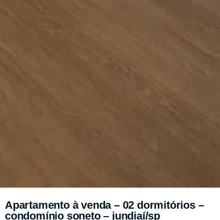
Apartamento à venda – 02 dormitórios –
condomínio soneto – jundiaí/sp