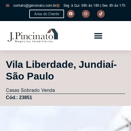
contato@jpincinato.com.br
Seg. à Qui. 08h às 18h | Sex. 8h às 17h
Área do Cliente
Vila Liberdade, Jundiaí-
São Paulo
Casas
Sobrado
Venda
Cód.: 23851