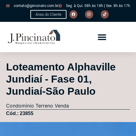
contato@jpincinato.com.br
Seg. à Qui. 08h às 18h | Sex. 8h às 17h
Área do Cliente
Loteamento Alphaville
Jundiaí - Fase 01,
Jundiaí-São Paulo
Condomínio
Terreno
Venda
Cód.: 23855