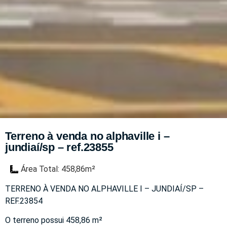
Terreno à venda no alphaville i –
jundiaí/sp – ref.23855
Área Total: 458,86m²
TERRENO À VENDA NO ALPHAVILLE I – JUNDIAÍ/SP –
REF.23854
O terreno possui 458,86 m²