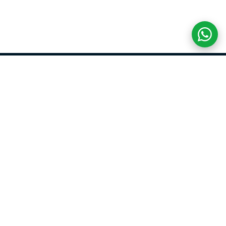
COM CREDIBILIDADE
E EXPERTISE,
CONECTANDO
CLIENTES AOS
IMÓVEIS DOS SEUS
SONHOS!
VENHA CONHECER O SEU FUTURO LAR!