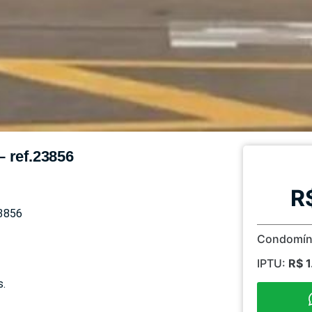
– ref.23856
R
3856
Condomín
IPTU:
R$ 
s.