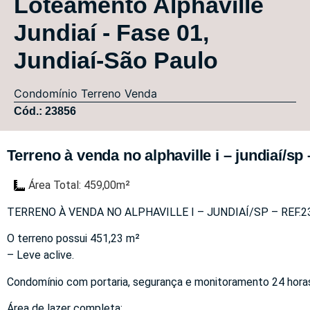
Loteamento Alphaville
Jundiaí - Fase 01,
Jundiaí-São Paulo
Condomínio
Terreno
Venda
Cód.: 23856
Terreno à venda no alphaville i – jundiaí/sp 
Área Total: 459,00m²
TERRENO À VENDA NO ALPHAVILLE I – JUNDIAÍ/SP – REF.2
O terreno possui 451,23 m²
– Leve aclive.
Condomínio com portaria, segurança e monitoramento 24 hora
Área de lazer completa: