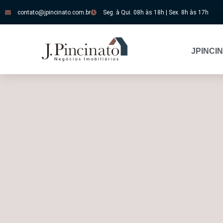
contato@jpincinato.com.br
Seg. à Qui. 08h às 18h | Sex. 8h às 17h
JPINCI