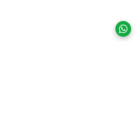
COM CREDIBILIDADE
E EXPERTISE,
CONECTANDO
CLIENTES AOS
IMÓVEIS DOS SEUS
SONHOS!
VENHA CONHECER O SEU FUTURO LAR!