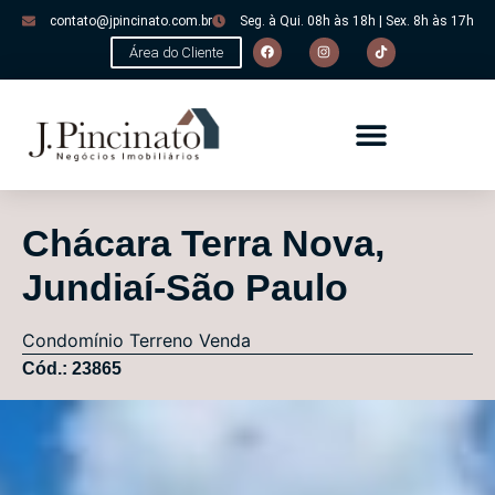
contato@jpincinato.com.br
Seg. à Qui. 08h às 18h | Sex. 8h às 17h
Área do Cliente
Chácara Terra Nova,
Jundiaí-São Paulo
Condomínio
Terreno
Venda
Cód.: 23865