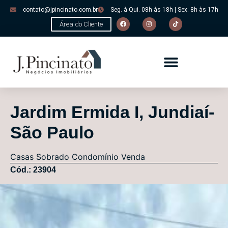
contato@jpincinato.com.br
Seg. à Qui. 08h às 18h | Sex. 8h às 17h
Área do Cliente
Jardim Ermida I, Jundiaí-
São Paulo
Casas
Sobrado Condomínio
Venda
Cód.: 23904