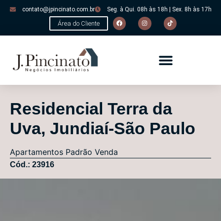
contato@jpincinato.com.br
Seg. à Qui. 08h às 18h | Sex. 8h às 17h
Área do Cliente
Residencial Terra da
Uva, Jundiaí-São Paulo
Apartamentos
Padrão
Venda
Cód.: 23916