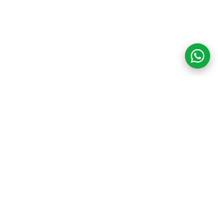
COM CREDIBILIDADE
E EXPERTISE,
CONECTANDO
CLIENTES AOS
IMÓVEIS DOS SEUS
SONHOS!
VENHA CONHECER O SEU FUTURO LAR!