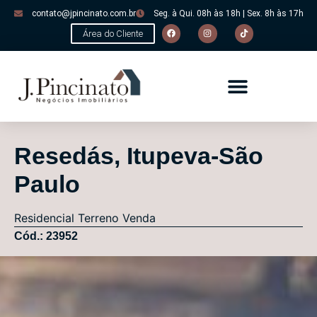
contato@jpincinato.com.br
Seg. à Qui. 08h às 18h | Sex. 8h às 17h
Área do Cliente
Resedás, Itupeva-São
Paulo
Residencial
Terreno
Venda
Cód.: 23952