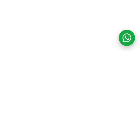
COM CREDIBILIDADE
E EXPERTISE,
CONECTANDO
CLIENTES AOS
IMÓVEIS DOS SEUS
SONHOS!