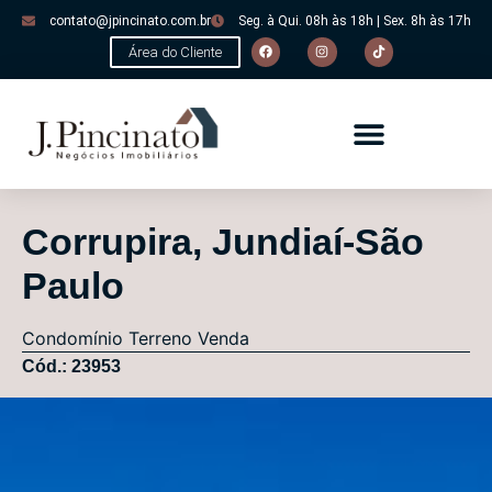
contato@jpincinato.com.br
Seg. à Qui. 08h às 18h | Sex. 8h às 17h
Área do Cliente
Corrupira, Jundiaí-São
Paulo
Condomínio
Terreno
Venda
Cód.: 23953