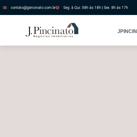
contato@jpincinato.com.br
Seg. à Qui. 08h às 18h | Sex. 8h às 17h
JPINCI