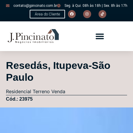
contato@jpincinato.com.br
Seg. à Qui. 08h às 18h | Sex. 8h às 17h
Área do Cliente
Resedás, Itupeva-São
Paulo
Residencial
Terreno
Venda
Cód.: 23975