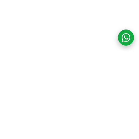
COM CREDIBILIDADE
E EXPERTISE,
CONECTANDO
CLIENTES AOS
IMÓVEIS DOS SEUS
SONHOS!