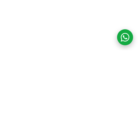
COM CREDIBILIDADE
E EXPERTISE,
CONECTANDO
CLIENTES AOS
IMÓVEIS DOS SEUS
SONHOS!