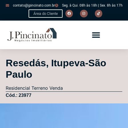
contato@jpincinato.com.br
Seg. à Qui. 08h às 18h | Sex. 8h às 17h
Área do Cliente
Resedás, Itupeva-São
Paulo
Residencial
Terreno
Venda
Cód.: 23977