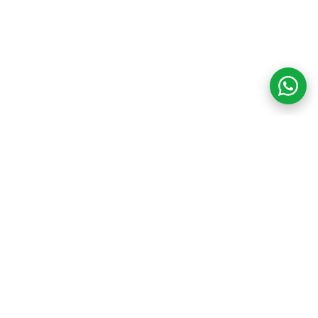
COM CREDIBILIDADE
E EXPERTISE,
CONECTANDO
CLIENTES AOS
IMÓVEIS DOS SEUS
SONHOS!