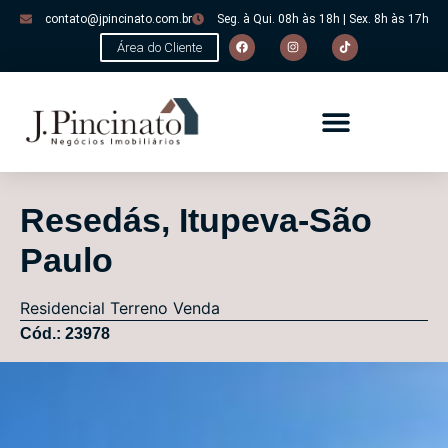
contato@jpincinato.com.br
Seg. à Qui. 08h às 18h | Sex. 8h às 17h
Área do Cliente
Resedás, Itupeva-São
Paulo
Residencial
Terreno
Venda
Cód.: 23978