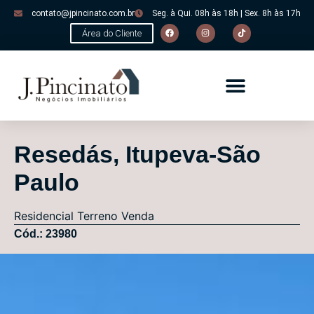
contato@jpincinato.com.br
Seg. à Qui. 08h às 18h | Sex. 8h às 17h
Área do Cliente
Resedás, Itupeva-São
Paulo
Residencial
Terreno
Venda
Cód.: 23980