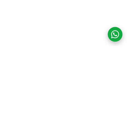
COM CREDIBILIDADE
E EXPERTISE,
CONECTANDO
CLIENTES AOS
IMÓVEIS DOS SEUS
SONHOS!