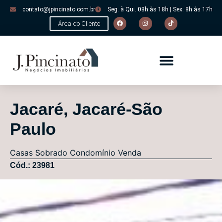
contato@jpincinato.com.br
Seg. à Qui. 08h às 18h | Sex. 8h às 17h
Área do Cliente
Jacaré, Jacaré-São
Paulo
Casas
Sobrado Condomínio
Venda
Cód.: 23981