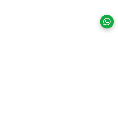
COM CREDIBILIDADE
E EXPERTISE,
CONECTANDO
CLIENTES AOS
IMÓVEIS DOS SEUS
SONHOS!
VENHA CONHECER O SEU FUTURO LAR!