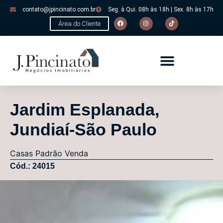
contato@jpincinato.com.br
Seg. à Qui. 08h às 18h | Sex. 8h às 17h
Área do Cliente
Jardim Esplanada,
Jundiaí-São Paulo
Casas
Padrão
Venda
Cód.: 24015