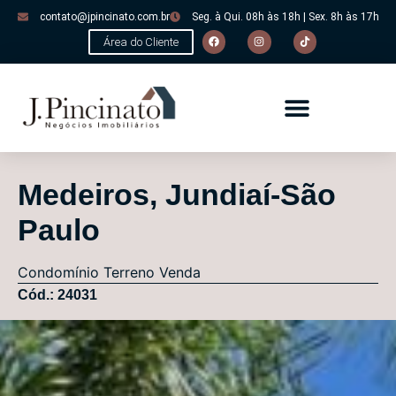
contato@jpincinato.com.br
Seg. à Qui. 08h às 18h | Sex. 8h às 17h
Área do Cliente
Medeiros, Jundiaí-São
Paulo
Condomínio
Terreno
Venda
Cód.: 24031