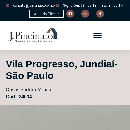
contato@jpincinato.com.br
Seg. à Qui. 08h às 18h | Sex. 8h às 17h
Área do Cliente
Vila Progresso, Jundiaí-
São Paulo
Casas
Padrão
Venda
Cód.: 24034