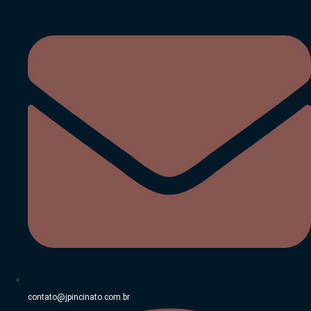
Ir
para
o
conteúdo
contato@jpincinato.com.br