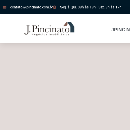
contato@jpincinato.com.br
Seg. à Qui. 08h às 18h | Sex. 8h às 17h
JPINCI