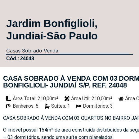
Jardim Bonfiglioli,
Jundiaí-São Paulo
Casas
Sobrado
Venda
Cód.: 24048
CASA SOBRADO Á VENDA COM 03 DORM
BONFIGLIOLI- JUNDIAÍ S/P. REF. 24048
Área Total: 210,00m²
Área Útil: 210,00m²
Área C
Banheiros: 5
Suítes: 1
Dormitórios: 3
CASA SOBRADO Á VENDA COM 03 QUARTOS NO BAIRRO JARDI
O imóvel possuí 154m² de área construída distribuídos da seg
– 03 dormitórios, sendo uma suíte com planejados;