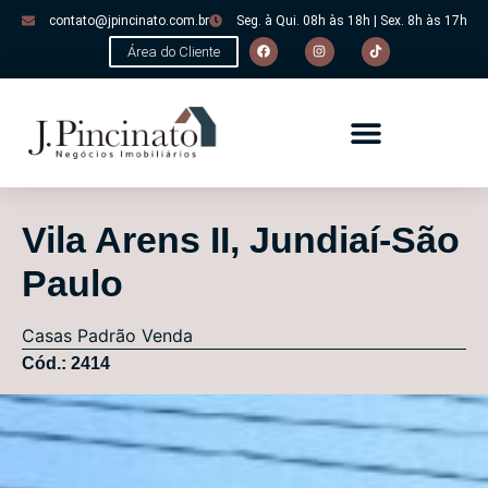
contato@jpincinato.com.br
Seg. à Qui. 08h às 18h | Sex. 8h às 17h
Área do Cliente
Vila Arens II, Jundiaí-São
Paulo
Casas
Padrão
Venda
Cód.: 2414