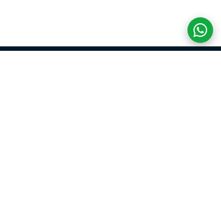
COM CREDIBILIDADE
E EXPERTISE,
CONECTANDO
CLIENTES AOS
IMÓVEIS DOS SEUS
SONHOS!
VENHA CONHECER O SEU FUTURO LAR!