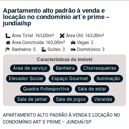
Apartamento alto padrão à venda e
locação no condomínio art`e prime –
jundiaí/sp
Área Total: 163,00m²
Área Útil: 163,00m²
Área Construída: 163,00m²
Vagas: 2
Banheiros: 5
Suítes: 3
Dormitórios: 3
Características do imóvel
Área de serviço
Banheira
Churrasqueiras
Elevador Social
Espaço Gourmet
Iluminação
Quadra Poliesportiva
Sala de estar
Sala de jantar
Sala de jogos
Varanda
APARTAMENTO ALTO PADRÃO À VENDA E LOCAÇÃO NO
CONDOMÍNIO ART`E PRIME – JUNDIAÍ/SP