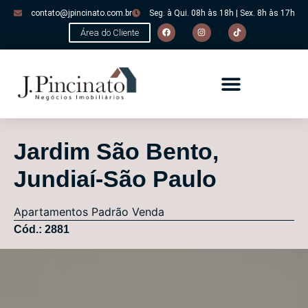
contato@jpincinato.com.br
Seg. à Qui. 08h às 18h | Sex. 8h às 17h
Área do Cliente
Jardim São Bento,
Jundiaí-São Paulo
Apartamentos
Padrão
Venda
Cód.: 2881