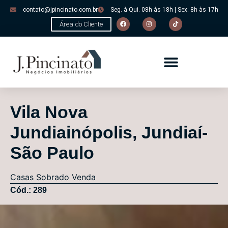
contato@jpincinato.com.br
Seg. à Qui. 08h às 18h | Sex. 8h às 17h
Área do Cliente
Vila Nova
Jundiainópolis, Jundiaí-
São Paulo
Casas
Sobrado
Venda
Cód.: 289