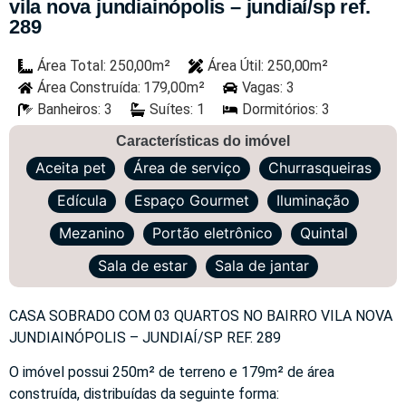
vila nova jundiainópolis – jundiaí/sp ref.
289
Área Total: 250,00m²
Área Útil: 250,00m²
Área Construída: 179,00m²
Vagas: 3
Banheiros: 3
Suítes: 1
Dormitórios: 3
Características do imóvel
Aceita pet
Área de serviço
Churrasqueiras
Edícula
Espaço Gourmet
Iluminação
Mezanino
Portão eletrônico
Quintal
Sala de estar
Sala de jantar
CASA SOBRADO COM 03 QUARTOS NO BAIRRO VILA NOVA
JUNDIAINÓPOLIS – JUNDIAÍ/SP REF. 289
O imóvel possui 250m² de terreno e 179m² de área
construída, distribuídas da seguinte forma: