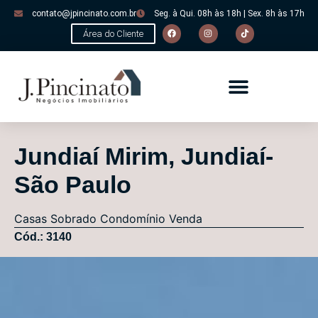
contato@jpincinato.com.br
Seg. à Qui. 08h às 18h | Sex. 8h às 17h
Área do Cliente
Jundiaí Mirim, Jundiaí-
São Paulo
Casas
Sobrado Condomínio
Venda
Cód.: 3140