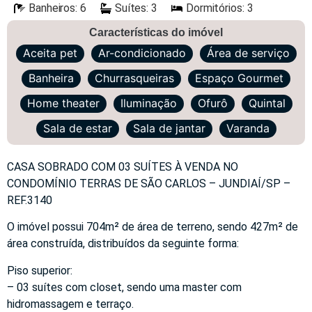
Banheiros: 6
Suítes: 3
Dormitórios: 3
Características do imóvel
Aceita pet
Ar-condicionado
Área de serviço
Banheira
Churrasqueiras
Espaço Gourmet
Home theater
Iluminação
Ofurô
Quintal
Sala de estar
Sala de jantar
Varanda
CASA SOBRADO COM 03 SUÍTES À VENDA NO
CONDOMÍNIO TERRAS DE SÃO CARLOS – JUNDIAÍ/SP –
REF.3140
O imóvel possui 704m² de área de terreno, sendo 427m² de
área construída, distribuídos da seguinte forma:
Piso superior:
– 03 suítes com closet, sendo uma master com
hidromassagem e terraço.