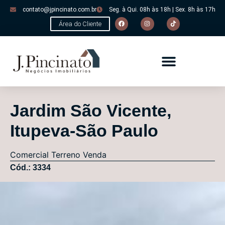
contato@jpincinato.com.br
Seg. à Qui. 08h às 18h | Sex. 8h às 17h
Área do Cliente
Jardim São Vicente,
Itupeva-São Paulo
Comercial
Terreno
Venda
Cód.: 3334