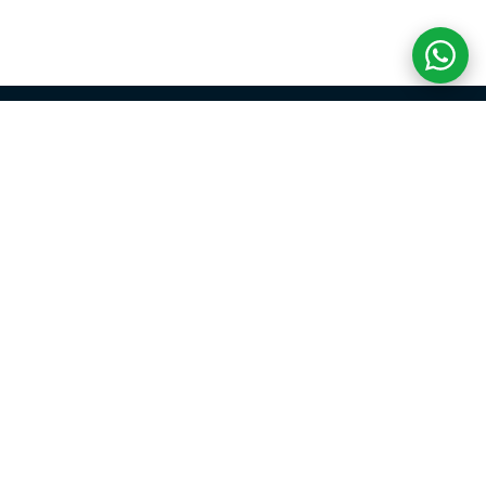
COM CREDIBILIDADE
E EXPERTISE,
CONECTANDO
CLIENTES AOS
IMÓVEIS DOS SEUS
SONHOS!
VENHA CONHECER O SEU FUTURO LAR!