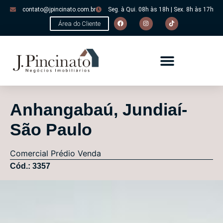
contato@jpincinato.com.br
Seg. à Qui. 08h às 18h | Sex. 8h às 17h
Área do Cliente
Anhangabaú, Jundiaí-
São Paulo
Comercial
Prédio
Venda
Cód.: 3357