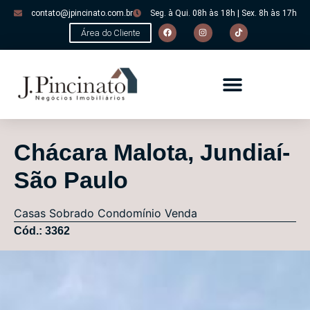
contato@jpincinato.com.br
Seg. à Qui. 08h às 18h | Sex. 8h às 17h
Área do Cliente
Chácara Malota, Jundiaí-
São Paulo
Casas
Sobrado Condomínio
Venda
Cód.: 3362