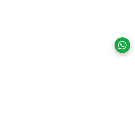
COM CREDIBILIDADE
E EXPERTISE,
CONECTANDO
CLIENTES AOS
IMÓVEIS DOS SEUS