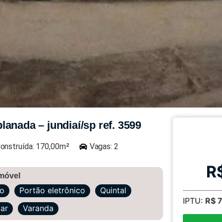
anada – jundiaí/sp ref. 3599
onstruída: 170,00m²
Vagas: 2
R
imóvel
ão
Portão eletrônico
Quintal
IPTU:
R$ 
tar
Varanda