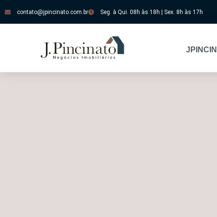
contato@jpincinato.com.br
Seg. à Qui. 08h às 18h | Sex. 8h às 17h
JPINCI