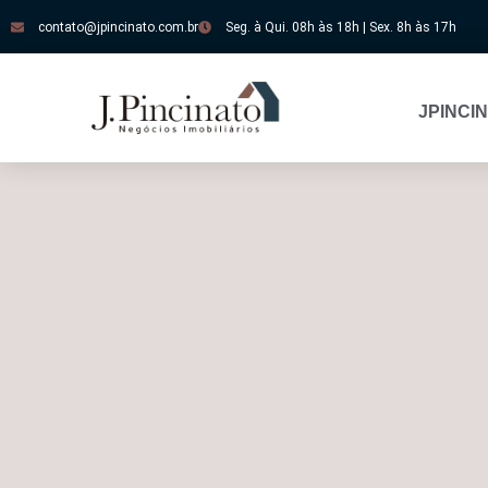
contato@jpincinato.com.br
Seg. à Qui. 08h às 18h | Sex. 8h às 17h
JPINCI