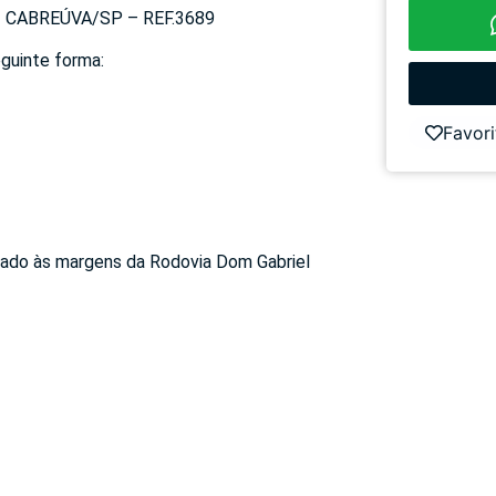
 CABREÚVA/SP – REF.3689
eguinte forma:
Favori
izado às margens da Rodovia Dom Gabriel