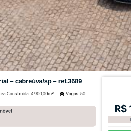
rial – cabreúva/sp – ref.3689
rea Construída: 4.900,00m²
Vagas: 50
R$ 
imóvel