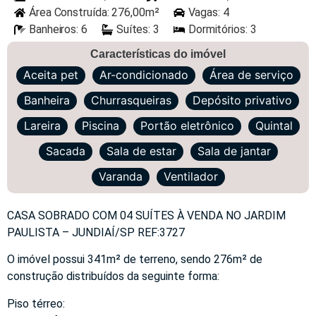
Área Construída: 276,00m²
Vagas: 4
Banheiros: 6
Suítes: 3
Dormitórios: 3
Características do imóvel
Aceita pet
Ar-condicionado
Área de serviço
Banheira
Churrasqueiras
Depósito privativo
Lareira
Piscina
Portão eletrônico
Quintal
Sacada
Sala de estar
Sala de jantar
Varanda
Ventilador
CASA SOBRADO COM 04 SUÍTES À VENDA NO JARDIM
PAULISTA – JUNDIAÍ/SP REF:3727
O imóvel possui 341m² de terreno, sendo 276m² de
construção distribuídos da seguinte forma:
Piso térreo: