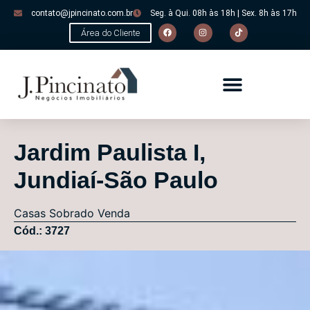
contato@jpincinato.com.br
Seg. à Qui. 08h às 18h | Sex. 8h às 17h
Área do Cliente
Jardim Paulista I,
Jundiaí-São Paulo
Casas
Sobrado
Venda
Cód.: 3727