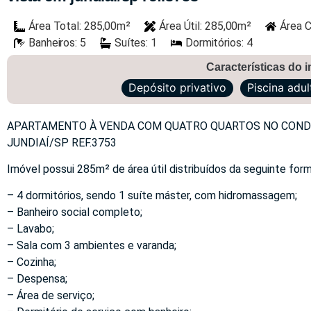
Área Total: 285,00m²
Área Útil: 285,00m²
Área C
Banheiros: 5
Suítes: 1
Dormitórios: 4
Características do 
Depósito privativo
Piscina adul
APARTAMENTO À VENDA COM QUATRO QUARTOS NO CONDO
JUNDIAÍ/SP REF.3753
Imóvel possui 285m² de área útil distribuídos da seguinte form
– 4 dormitórios, sendo 1 suíte máster, com hidromassagem;
– Banheiro social completo;
– Lavabo;
– Sala com 3 ambientes e varanda;
– Cozinha;
– Despensa;
– Área de serviço;