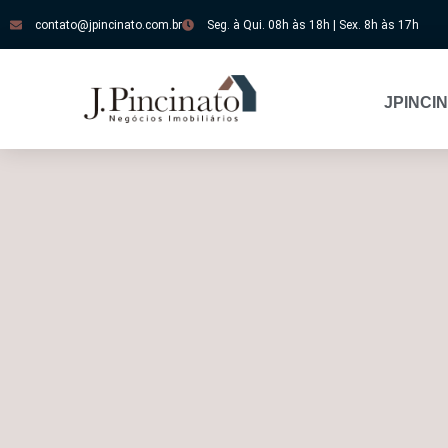
contato@jpincinato.com.br
Seg. à Qui. 08h às 18h | Sex. 8h às 17h
JPINCI