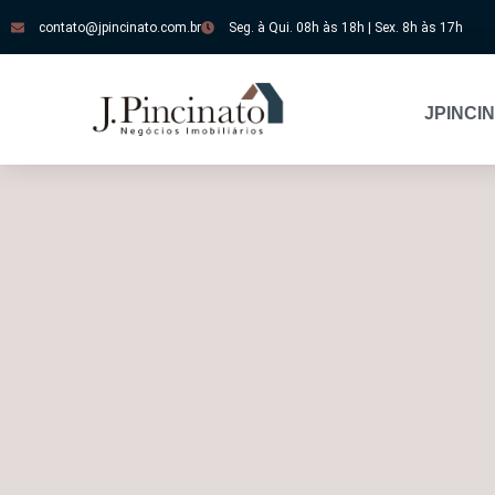
contato@jpincinato.com.br
Seg. à Qui. 08h às 18h | Sex. 8h às 17h
JPINCI