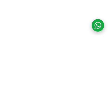
COM CREDIBILIDADE
E EXPERTISE,
CONECTANDO
CLIENTES AOS
IMÓVEIS DOS SEUS
SONHOS!
VENHA CONHECER O SEU FUTURO LAR!