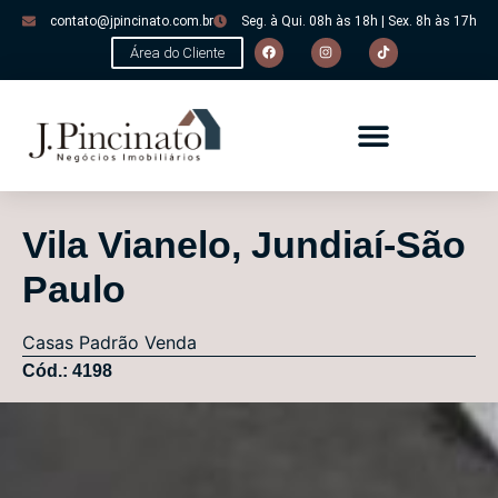
contato@jpincinato.com.br
Seg. à Qui. 08h às 18h | Sex. 8h às 17h
Área do Cliente
Vila Vianelo, Jundiaí-São
Paulo
Casas
Padrão
Venda
Cód.: 4198