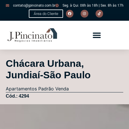
contato@jpincinato.com.br
Seg. à Qui. 08h às 18h | Sex. 8h às 17h
Área do Cliente
Chácara Urbana,
Jundiaí-São Paulo
Apartamentos
Padrão
Venda
Cód.: 4294