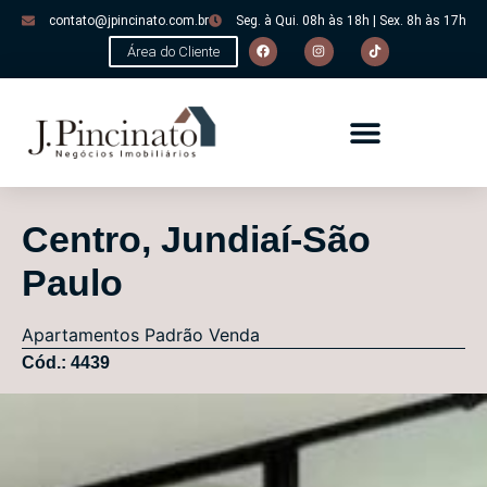
contato@jpincinato.com.br
Seg. à Qui. 08h às 18h | Sex. 8h às 17h
Área do Cliente
Centro, Jundiaí-São
Paulo
Apartamentos
Padrão
Venda
Cód.: 4439